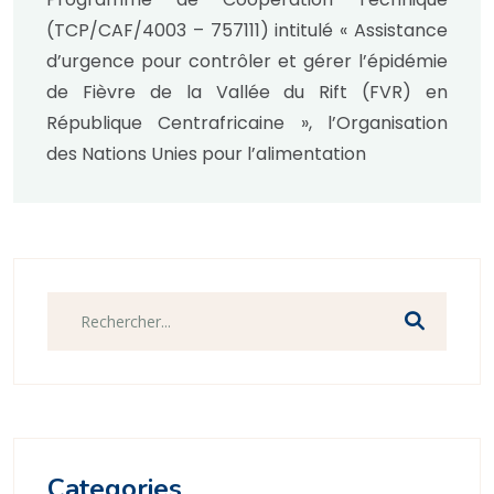
LUTTE CONTRE LA FIÈVRE DE
(TCP/CAF/4003 – 757111) intitulé « Assistance
LA VALLÉE DU RIFT EN
d’urgence pour contrôler et gérer l’épidémie
RÉPUBLIQUE
de Fièvre de la Vallée du Rift (FVR) en
CENTRAFRICAINE .
République Centrafricaine », l’Organisation
des Nations Unies pour l’alimentation
Categories