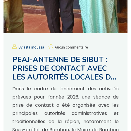
By asta inoussa
Aucun commentaire
PEAJ-ANTENNE DE SIBUT :
PRISES DE CONTACT AVEC
LES AUTORITÉS LOCALES DE
BAMBARI ET DE CHIMBOLO I
Dans le cadre du lancement des activités
prévues pour l’année 2026, une séance de
prise de contact a été organisée avec les
principales autorités administratives et
traditionnelles de la région, notamment le
Sous-préfet de Bambari, le Maire de Bambari