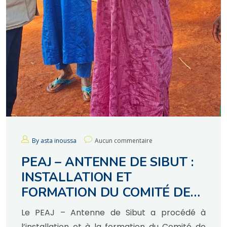
By asta inoussa
Aucun commentaire
PEAJ – ANTENNE DE SIBUT :
INSTALLATION ET
FORMATION DU COMITÉ DE
GESTION DES PLAINTES DE
Le PEAJ – Antenne de Sibut a procédé à
CHIMBOLO 1
l’installation et à la formation du Comité de