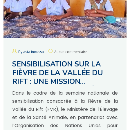
By asta inoussa
Aucun commentaire
SENSIBILISATION SUR LA
FIÈVRE DE LA VALLÉE DU
RIFT : UNE MISSION
CONJOINTE DU MINISTÈRE DE
Dans le cadre de la semaine nationale de
L ’ÉLEVAGE et de la Santé
sensibilisation consacrée à la Fièvre de la
ANIMALE ET DE LA FAO AU
Vallée du Rift (FVR), le Ministère de l’Élevage
PK45 DE BOUBOUI ROUTE
et de la Santé Animale, en partenariat avec
DE BOALI.
l’Organisation des Nations Unies pour