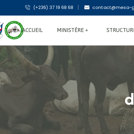
(+236) 37 19 68 68
contact@mesa-g
ACCUEIL
MINISTÉRE
STRUCTUR
d