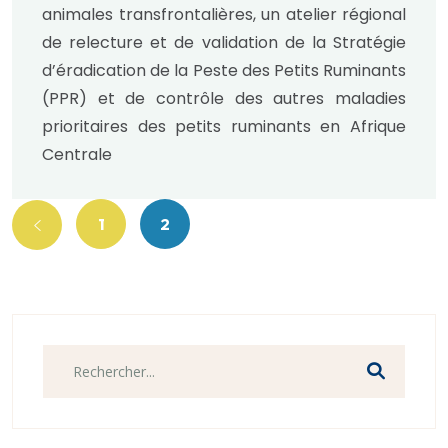
: Une mobilisation stratégique
animales transfrontalières, un atelier régional
à N’Djamena.
de relecture et de validation de la Stratégie
d’éradication de la Peste des Petits Ruminants
(PPR) et de contrôle des autres maladies
prioritaires des petits ruminants en Afrique
Centrale
1
2