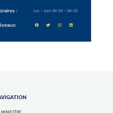
raires :
Lun – Sam 8H 00 – 16h 30
éseaux:
AVIGATION
MINISTÈRE