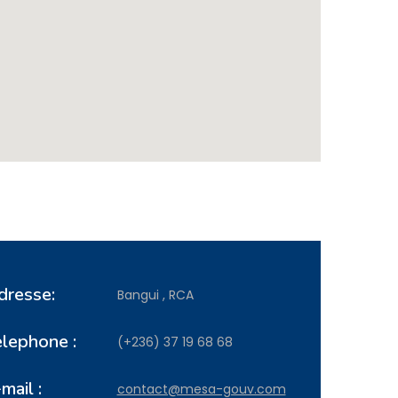
dresse:
Bangui , RCA
elephone :
(+236) 37 19 68 68
mail :
contact@mesa-gouv.com