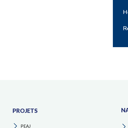
Ho
R
N
PROJETS
PEAJ